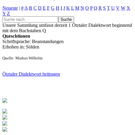
Neueste
|
#
A
B
C
D
E
F
G
H
I
J
K
L
M
N
O
P
Q
R
S
T
U
V
W
X
Y
Z
Unsere Sammlung umfasst derzeit 1 Ötztaler Dialektwort beginnend
mit dem Buchstaben
Q
Queschtionen
Schriftsprache: Beanstandungen
Erhoben in: Sölden
Quelle: Markus Wilhelm
Ötztaler Dialektwort beitragen