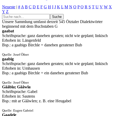
Neueste
|
#
A
B
C
D
E
F
G
H
I
J
K
L
M
N
O
P
Q
R
S
T
U
V
W
X
Y
Z
Unsere Sammlung umfasst derzeit 545 Ötztaler Dialektwörter
beginnend mit dem Buchstaben
G
gaabat
Schriftsprache: ganz daneben geraten; nicht wie geplant; linkisch
Erhoben in: Längenfeld
Bsp.: a gaabigs Birchle = daneben geratener Bub
Quelle: Josef Öfner
gaabig
Schriftsprache: ganz daneben geraten; nicht wie geplant; linkisch
Erhoben in: Umhausen
Bsp.: a gaabigs Birchle = ein daneben geratener Bub
Quelle: Josef Öfner
Gååbla; Gååwla
Schriftsprache: Gabel
Erhoben in: Sautens
Bsp.: mit ar Gååwlen; z. B. eine Heugabel
Quelle: Eugen Gabriel
Gaadele