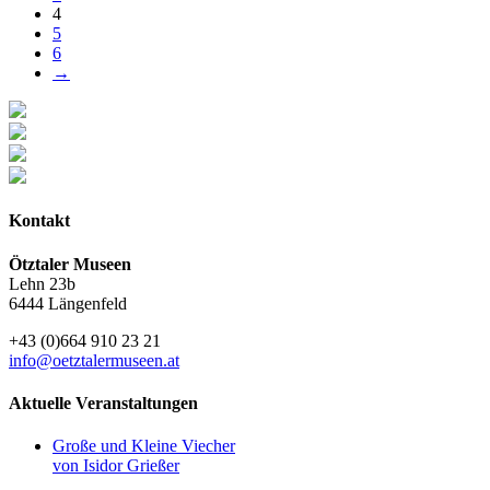
4
5
6
→
Kontakt
Ötztaler Museen
Lehn 23b
6444 Längenfeld
+43 (0)664 910 23 21
info@oetztalermuseen.at
Aktuelle Veranstaltungen
Große und Kleine Viecher
von Isidor Grießer