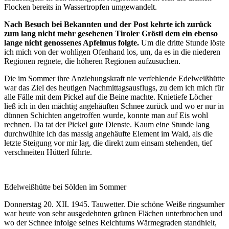
Flocken bereits in Wassertropfen umgewandelt.
Nach Besuch bei Bekannten und der Post kehrte ich zurück
zum lang nicht mehr gesehenen Tiroler Gröstl dem ein ebenso
lange nicht genossenes Apfelmus folgte.
Um die dritte Stunde löste
ich mich von der wohligen Ofenhand los, um, da es in die niederen
Regionen regnete, die höheren Regionen aufzusuchen.
Die im Sommer ihre Anziehungskraft nie verfehlende Edelweißhütte
war das Ziel des heutigen Nachmittagsausflugs, zu dem ich mich für
alle Fälle mit dem Pickel auf die Beine machte. Knietiefe Löcher
ließ ich in den mächtig angehäuften Schnee zurück und wo er nur in
dünnen Schichten angetroffen wurde, konnte man auf Eis wohl
rechnen. Da tat der Pickel gute Dienste. Kaum eine Stunde lang
durchwühlte ich das massig angehäufte Element im Wald, als die
letzte Steigung vor mir lag, die direkt zum einsam stehenden, tief
verschneiten Hütterl führte.
Edelweißhütte bei Sölden im Sommer
Donnerstag 20. XII. 1945. Tauwetter. Die schöne Weiße ringsumher
war heute von sehr ausgedehnten grünen Flächen unterbrochen und
wo der Schnee infolge seines Reichtums Wärmegraden standhielt,