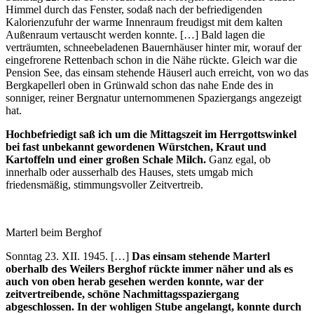
Himmel durch das Fenster, sodaß nach der befriedigenden
Kalorienzufuhr der warme Innenraum freudigst mit dem kalten
Außenraum vertauscht werden konnte. […] Bald lagen die
verträumten, schneebeladenen Bauernhäuser hinter mir, worauf der
eingefrorene Rettenbach schon in die Nähe rückte. Gleich war die
Pension See, das einsam stehende Häuserl auch erreicht, von wo das
Bergkapellerl oben in Grünwald schon das nahe Ende des in
sonniger, reiner Bergnatur unternommenen Spaziergangs angezeigt
hat.
Hochbefriedigt saß ich um die Mittagszeit im Herrgottswinkel
bei fast unbekannt gewordenen Würstchen, Kraut und
Kartoffeln und einer großen Schale Milch.
Ganz egal, ob
innerhalb oder ausserhalb des Hauses, stets umgab mich
friedensmäßig, stimmungsvoller Zeitvertreib.
Marterl beim Berghof
Sonntag 23. XII. 1945. […]
Das einsam stehende Marterl
oberhalb des Weilers Berghof rückte immer näher und als es
auch von oben herab gesehen werden konnte, war der
zeitvertreibende, schöne Nachmittagsspaziergang
abgeschlossen. In der wohligen Stube angelangt, konnte durch