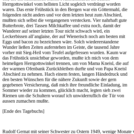
Herrgottswinkel vom hellsten Licht sogleich verdrängt worden
waren. Das erste Frühstück in den Bergen war ein Göttermahl, die
folgenden nicht anders und vor dem letzten heut zum Abschied,
mußten sich selbst die vergangenen verstecken. Vier nahrhaft gute
Butterbrote, drei Tassen Milchkaffee und extra noch, damit der
Wanderer auf seiner letzten Tour nicht schwach wird, ein
Leckerbissen all’anglaise, der auf Wienerisch noch am besten mit
Eggs und bacon zu bezeichnen wäre. Solch wiedererstandene
Wunder ließen Zeiten auferstehen im Geiste, die tausend Jahre
vorher mit Sieg-Heil vom Teufel aufgefressen wurden. Kaum war
das Frühstück unsichtbar geworden, mußte ich mich von dem
heimeligen Herrgottswinkel trennen, um von Mama Kneisl, die auf
der warmen Ofenbank Zurückbleiben durfte und von Papa Kneisl
Abschied zu nehmen. Hach einem festen, langen Händedruck und
den besten Wünschen für die nähere Zukunft sowie der gern
gegebenen Versicherung, daß mich ihre freundliche Einladung, im
Sommer wieder zu kommen, glücklich macht, legten sieh zwei
Riemen um die Schultern worauf ich unwiderruflich die Tür von
aussen zumachen mußte.
[Ende des Tagebuchs]
Rudolf Gernat mit seiner Schwester zu Ostern 1949, wenige Monate v