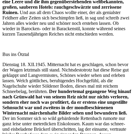
eine Leere und die ihm gegenüberstehenden weltbekannten,
großen, sauberen Hotels: rauchgeschwärzte und zerrissene
Ruinen.
Und aus all dem Chaos wollte einer, der als genialster
Feldherr aller Zeiten sich beschimpfen ließ, in sag und schreib zwei
Jahren alles wieder neu und schöner noch erstehen lassen. Ob
wieder in Barocken- oder in Barackenstil, konnte während seines
kurzen Tausendjährigen Reiches nicht entschieden werden.
Bus ins Ötztal
Dienstag 18. XII.1945. Mitternacht hat es geschlagen, schon bevor
der Wagen letztmals still stand. Nichtsdestotrotz hat diese Reise gut
geklappt und Langvermisstes, Schönes wieder sehen und erleben
lassen. Welch göttliches, beruhigendes Hochgefühl, als die
Nagelschuhe wieder Söldener Boden, dieses mal mit reichem
Schneebelag, berührten.
Der hundertemal gegangene Weg hinauf
nach Grünwald hat von seinem Reiz nicht nur nichts verloren,
sondern eher noch was profitiert, da er erstens eine ungestillte
Sehnsucht war und zweitens in der mondbeschienenen
Winternacht märchenhafte Bilder sehen und bewundern ließ.
Der im Sommer sich so wild gebärdende Rettenbach rumorte nur
ganz leise unter meterdicken Eiskolossen. Kaum war das schnee-
und eisbeladene Brückerl überschritten, lag der einsame, vertraute