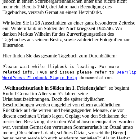
jedoch in einem Schrebergartenhäuschen unter und rückte nicht
mehr ein. Bereits 1949, drei Jahre nach Beendigung des
Tagebuches, verstarb Gernat an einem Herzinfarkt.
Wir laden Sie in 28 Ausschnitten zu einer ganz besonderen Zeitreise
ein: Winterurlaub im Sölden der Nachkriegszeit 1945/46. Wir
danken Markus Wilhelm für das Zurverfügungstellen des
Tagebuches aus seinem Besitz, sowie zahlreicher Fotografien zur
Illustration.
Hier finden Sie das gesamte Tagebuch zum Durchblättern:
Please wait while flipbook is loading. For more
related info, FAQs and issues please refer to
DearFlip
WordPress Flipbook Plugin Help
documentation.
„
Weihnachtsurlaub in Sölden im 1. Friedensjahr
“, so beginnt
Rudolf Gernat im Alter von 55 Jahren seine
Urlaubsaufzeichnungen. Doch die später idyllischen
Beschreibungen werden eingeleitet von einem ausführlichen
Rückblick auf die wirren und beängstigenden Monate, die vor
diesem ersehnten Urlaub lagen. Geplagt von den Schikanen der
russischen Besatzung, die in den Wohnhäusern einquartiert worden
war, vermisst Gernat den vertrauten Sommerurlaub im Ötztal umso
mehr: „Oh schöner Urlaub, schönes Ötztal, wo seid ihr [Berge]
heuer, wann werde ich euch wiederum genießen?“ Als im Herbst