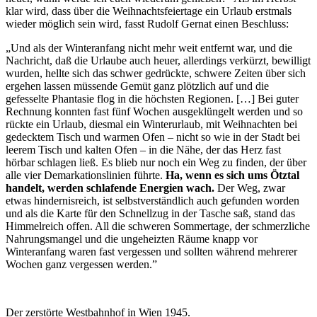
klar wird, dass über die Weihnachtsfeiertage ein Urlaub erstmals
wieder möglich sein wird, fasst Rudolf Gernat einen Beschluss:
„Und als der Winteranfang nicht mehr weit entfernt war, und die
Nachricht, daß die Urlaube auch heuer, allerdings verkürzt, bewilligt
wurden, hellte sich das schwer gedrückte, schwere Zeiten über sich
ergehen lassen müssende Gemüt ganz plötzlich auf und die
gefesselte Phantasie flog in die höchsten Regionen. […] Bei guter
Rechnung konnten fast fünf Wochen ausgeklüngelt werden und so
rückte ein Urlaub, diesmal ein Winterurlaub, mit Weihnachten bei
gedecktem Tisch und warmen Ofen – nicht so wie in der Stadt bei
leerem Tisch und kalten Ofen – in die Nähe, der das Herz fast
hörbar schlagen ließ. Es blieb nur noch ein Weg zu finden, der über
alle vier Demarkationslinien führte.
Ha, wenn es sich ums Ötztal
handelt, werden schlafende Energien wach.
Der Weg, zwar
etwas hindernisreich, ist selbstverständlich auch gefunden worden
und als die Karte für den Schnellzug in der Tasche saß, stand das
Himmelreich offen. All die schweren Sommertage, der schmerzliche
Nahrungsmangel und die ungeheizten Räume knapp vor
Winteranfang waren fast vergessen und sollten während mehrerer
Wochen ganz vergessen werden.”
Der zerstörte Westbahnhof in Wien 1945.