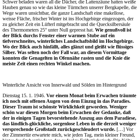
Schwer beladen waren all die Dächer, die Lattenzäune hatten weiße
Hauben genau so wie das kleine Türmchen unserer Bergkapelle, die
Wege waren unsichtbar, die ganze Landschaft eine makellose,
weisse Fläche, frischer Winter ist ins Hochgebirge eingezogen, der
zu gleicher Zeit ein Lüfterl mitgebracht und die Quecksilbersäule
des Thermometers 25° unter Null gepresst hat.
Wie genußvoll ist
der Blick durchs Fenster einer warmen Stube auf ein
tiefverschneites, winterliches Landschaftsbild im Hochgebirge.
Wo der Blick auch hinfällt, alles glänzt und gleißt wie flüssiges
Silber. Was selten noch der Fall war, an diesem Vormittage
konnten die Genagelten in Ofennähe rasten und die Knie die
meiste Zeit einen rechten Winkel machen.
Winterliche Ansicht von Innerwald und Sölden im Hintergrund
Dienstag 15. 1. 1946.
Vor einem Monat beim Erwachen träumte
ich noch mit offenen Augen von dem Einzug in das Paradies.
Dieser Traum ist schönste Wirklichkeit geworden. Weniger
schön war diesen Morgen beim Erwachen der Gedanke, daß
der in einigen Tagen bevorstehende Auszug aus dem Paradiese,
das ländlich-glückliche, sorgenlose Leben in die derzeit weniger
versprechende Großstadt zurückgeschleudert wurde.
[…] Vor
der Zimmertür erwartete mich, wie jeden Tag, mein kleiner Freund,