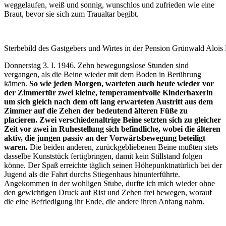
weggelaufen, weiß und sonnig, wunschlos und zufrieden wie eine
Braut, bevor sie sich zum Traualtar begibt.
Sterbebild des Gastgebers und Wirtes in der Pension Grünwald Alois 
Donnerstag 3. I. 1946. Zehn bewegungslose Stunden sind
vergangen, als die Beine wieder mit dem Boden in Berührung
kämen.
So wie jeden Morgen, warteten auch heute wieder vor
der Zimmertür zwei kleine, temperamentvolle Kinderhaxerln
um sich gleich nach dem oft lang erwarteten Austritt aus dem
Zimmer auf die Zehen der bedeutend älteren Füße zu
placieren. Zwei verschiedenaltrige Beine setzten sich zu gleicher
Zeit vor zwei in Ruhestellung sich befindliche, wobei die älteren
aktiv, die jungen passiv an der Vorwärtsbewegung beteiligt
waren.
Die beiden anderen, zurückgebliebenen Beine mußten stets
dasselbe Kunststück fertigbringen, damit kein Stillstand folgen
könne. Der Spaß erreichte täglich seinen Höhepunktnatürlich bei der
Jugend als die Fahrt durchs Stiegenhaus hinunterführte.
Angekommen in der wohligen Stube, durfte ich mich wieder ohne
den gewichtigen Druck auf Rist und Zehen frei bewegen, worauf
die eine Befriedigung ihr Ende, die andere ihren Anfang nahm.