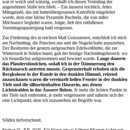
war er weich und wässrig, weshalb ich diesen Vormittag der
angenehmen Stube treu blieb. – Ein äusserst reichlich, fettes
Mittagmahl, das mit butterübergossenen Kartoffeln eingeleitet
wurde, dem eine kleine Pyramide Buchteln, die von süßer
Milchsauce begleitet waren, folgte, ließ den entfallenen
Vormittagsspaziergang bald vergessen.
Zur Förderung des in reichem Maß Genossenen, entschloß ich mich
am Nachmittag, die Patschen aus und die Nagelschuhe anzuziehen.
Der Besitzerin der gestern aufgesuchten Edelweißhütte, die zur
Winterszeit in Sölden haust, galt der heutige Nachmittagsbesuch, wo
ich freundlichst aufgenommen und bewirtet wurde.
Lange dauerte
das Plauderstündchen, sodaß ich in der Dämmerung den
Rückmarsch antreten musste. Gespensterhaft erhoben sich die
Bergkolosse in der Runde in den dunklen Himmel, reizend
anzuschauen waren die vereinzelt hellen Fenster in der dunklen
Tiefe und die silhuettenhaften Häuserin, aus denen
Lichtstrahlen in das Äussere flohen.
Je mehr die lichten Punkte in
der Tiefe sich entfernten, je mehr vergrösserte und näherte sich der
eine Lichtpunkt, dem ich zuzustreben im Begriffe war.
Sölden tiefverschneit.
Freitag 21. XII. 1945. Ein klarer, etwas kälterer Morgen lachte um