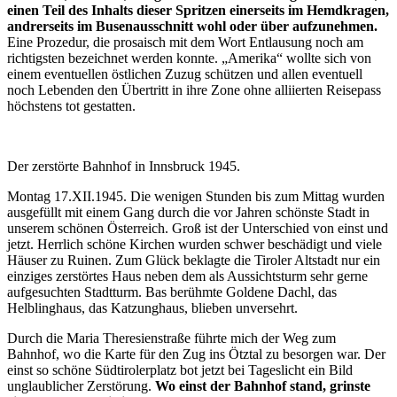
einen Teil des Inhalts dieser Spritzen einerseits im Hemdkragen,
andrerseits im Busenausschnitt wohl oder über aufzunehmen.
Eine Prozedur, die prosaisch mit dem Wort Entlausung noch am
richtigsten bezeichnet werden konnte. „Amerika“ wollte sich von
einem eventuellen östlichen Zuzug schützen und allen eventuell
noch Lebenden den Übertritt in ihre Zone ohne alliierten Reisepass
höchstens tot gestatten.
Der zerstörte Bahnhof in Innsbruck 1945.
Montag 17.XII.1945. Die wenigen Stunden bis zum Mittag wurden
ausgefüllt mit einem Gang durch die vor Jahren schönste Stadt in
unserem schönen Österreich. Groß ist der Unterschied von einst und
jetzt. Herrlich schöne Kirchen wurden schwer beschädigt und viele
Häuser zu Ruinen. Zum Glück beklagte die Tiroler Altstadt nur ein
einziges zerstörtes Haus neben dem als Aussichtsturm sehr gerne
aufgesuchten Stadtturm. Bas berühmte Goldene Dachl, das
Helblinghaus, das Katzunghaus, blieben unversehrt.
Durch die Maria Theresienstraße führte mich der Weg zum
Bahnhof, wo die Karte für den Zug ins Ötztal zu besorgen war. Der
einst so schöne Südtirolerplatz bot jetzt bei Tageslicht ein Bild
unglaublicher Zerstörung.
Wo einst der Bahnhof stand, grinste