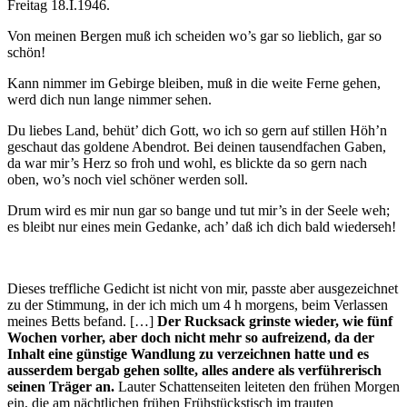
Freitag 18.I.1946.
Von meinen Bergen muß ich scheiden wo’s gar so lieblich, gar so
schön!
Kann nimmer im Gebirge bleiben, muß in die weite Ferne gehen,
werd dich nun lange nimmer sehen.
Du liebes Land, behüt’ dich Gott, wo ich so gern auf stillen Höh’n
geschaut das goldene Abendrot. Bei deinen tausendfachen Gaben,
da war mir’s Herz so froh und wohl, es blickte da so gern nach
oben, wo’s noch viel schöner werden soll.
Drum wird es mir nun gar so bange und tut mir’s in der Seele weh;
es bleibt nur eines mein Gedanke, ach’ daß ich dich bald wiederseh!
Dieses treffliche Gedicht ist nicht von mir, passte aber ausgezeichnet
zu der Stimmung, in der ich mich um 4 h morgens, beim Verlassen
meines Betts befand. […]
Der Rucksack grinste wieder, wie fünf
Wochen vorher, aber doch nicht mehr so aufreizend, da der
Inhalt eine günstige Wandlung zu verzeichnen hatte und es
ausserdem bergab gehen sollte, alles andere als verführerisch
seinen Träger an.
Lauter Schattenseiten leiteten den frühen Morgen
ein, die am nächtlichen frühen Frühstückstisch im trauten