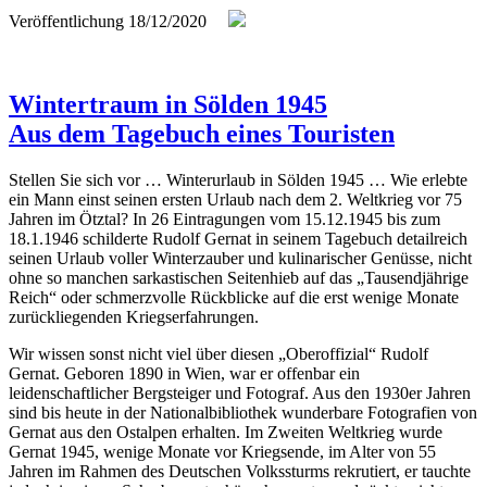
Veröffentlichung
18/12/2020
Wintertraum in Sölden 1945
Aus dem Tagebuch eines Touristen
Stellen Sie sich vor … Winterurlaub in Sölden 1945 … Wie erlebte
ein Mann einst seinen ersten Urlaub nach dem 2. Weltkrieg vor 75
Jahren im Ötztal? In 26 Eintragungen vom 15.12.1945 bis zum
18.1.1946 schilderte Rudolf Gernat in seinem Tagebuch detailreich
seinen Urlaub voller Winterzauber und kulinarischer Genüsse
, nicht
ohne so manchen sarkastischen Seitenhieb auf das „Tausendjährige
Reich“ oder schmerzvolle Rückblicke auf die erst wenige Monate
zurückliegenden Kriegserfahrungen.
Wir wissen sonst nicht viel über diesen „Oberoffizial“ Rudolf
Gernat. Geboren 1890 in Wien, war er offenbar ein
leidenschaftlicher Bergsteiger und Fotograf. Aus den 1930er Jahren
sind bis heute in der Nationalbibliothek wunderbare Fotografien von
Gernat aus den Ostalpen erhalten. Im Zweiten Weltkrieg wurde
Gernat 1945, wenige Monate vor Kriegsende, im Alter von 55
Jahren im Rahmen des Deutschen Volkssturms rekrutiert, er tauchte