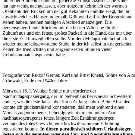
hinter der Stubentür dann der gedeckte Frühstückstisch. Die Kälte
hat nur wenig nachgelassen, aber trotzdem kehrte ich der warmen
Ofenbank den Rücken um der gut Bekannten Familie Fiegl, die ihr
aussichtsreiches Häuserl unterhalb Grünwald auf steiler Bergeslehne
stehen haben, meinen baldigen Abschied anzuzeigen. Die
herzensguten Leute drückten mir die besten Wünsche für die
Zukunft aus und ein fettes, großes Packerl in die Hand, das mir über
die erste Zeit hinweghelfen sollte. Vor dem Mittagsmahl betrat ich
wieder meine leibgewordene Stube, in der ich selbst in kriegerischen
Zeiten die friedlichsten und sorgenlosesten Stunden vieler
Urlaubsmonate ausgekostet habe.
Fotografie von Rudolf Gernat: Karl und Ernst Kneisl, Söhne von Aloi
Grünwald, Ende der 1940er Jahre
Mittwoch 16. I. Wenige Schitte nur erforderte der
Nachmittagsspaziergang, der im Nebenhaus bei Kneisls Schwestern
endete, wo die erste Jause aber ihren Anfang nahm. Beim Abschied
konnte ich glückstrahlend konstatieren, daß mein während eines
Monats zugenommenes Lebendgewicht um ein unterm Arm
nachhausegetragenes fettes, längere Zeit Ernährungssorgen
verjagendes totes Gewicht, eine hochwillkommene Erhöhung
registrieren konnte.
In diesen paradiesisch schönen Urlaubstagen
lösten sich die gemütserregenden Vor- und Nachmittagsausflüge