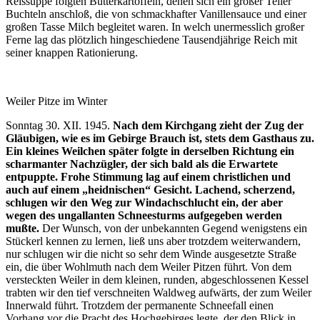
Reissuppe folgten Butterkartoffeln, denen sich ein großer Teller
Buchteln anschloß, die von schmackhafter Vanillensauce und einer
großen Tasse Milch begleitet waren. In welch unermesslich großer
Ferne lag das plötzlich hingeschiedene Tausendjährige Reich mit
seiner knappen Rationierung.
Weiler Pitze im Winter
Sonntag 30. XII. 1945.
Nach dem Kirchgang zieht der Zug der
Gläubigen, wie es im Gebirge Brauch ist, stets dem Gasthaus zu.
Ein kleines Weilchen später folgte in derselben Richtung ein
scharmanter Nachzügler, der sich bald als die Erwartete
entpuppte. Frohe Stimmung lag auf einem christlichen und
auch auf einem „heidnischen“ Gesicht. Lachend, scherzend,
schlugen wir den Weg zur Windachschlucht ein, der aber
wegen des ungallanten Schneesturms aufgegeben werden
mußte.
Der Wunsch, von der unbekannten Gegend wenigstens ein
Stückerl kennen zu lernen, ließ uns aber trotzdem weiterwandern,
nur schlugen wir die nicht so sehr dem Winde ausgesetzte Straße
ein, die über Wohlmuth nach dem Weiler Pitzen führt. Von dem
versteckten Weiler in dem kleinen, runden, abgeschlossenen Kessel
trabten wir den tief verschneiten Waldweg aufwärts, der zum Weiler
Innerwald führt. Trotzdem der permanente Schneefall einen
Vorhang vor die Pracht des Hochgebirges legte, der den Blick in