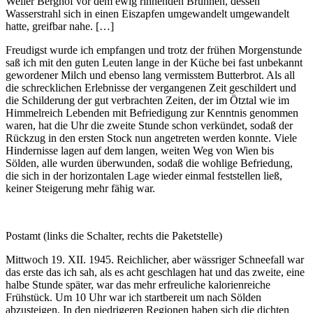
Weiler Berghof vor dem ewig rinnenden Brunnen, dessen
Wasserstrahl sich in einen Eiszapfen umgewandelt umgewandelt
hatte, greifbar nahe. […]
Freudigst wurde ich empfangen und trotz der frühen Morgenstunde
saß ich mit den guten Leuten lange in der Küche bei fast unbekannt
gewordener Milch und ebenso lang vermisstem Butterbrot. Als all
die schrecklichen Erlebnisse der vergangenen Zeit geschildert und
die Schilderung der gut verbrachten Zeiten, der im Ötztal wie im
Himmelreich Lebenden mit Befriedigung zur Kenntnis genommen
waren, hat die Uhr die zweite Stunde schon verkündet, sodaß der
Rückzug in den ersten Stock nun angetreten werden konnte. Viele
Hindernisse lagen auf dem langen, weiten Weg von Wien bis
Sölden, alle wurden überwunden, sodaß die wohlige Befriedung,
die sich in der horizontalen Lage wieder einmal feststellen ließ,
keiner Steigerung mehr fähig war.
Postamt (links die Schalter, rechts die Paketstelle)
Mittwoch 19. XII. 1945. Reichlicher, aber wässriger Schneefall war
das erste das ich sah, als es acht geschlagen hat und das zweite, eine
halbe Stunde später, war das mehr erfreuliche kalorienreiche
Frühstück. Um 10 Uhr war ich startbereit um nach Sölden
abzusteigen. In den niedrigeren Regionen haben sich die dichten