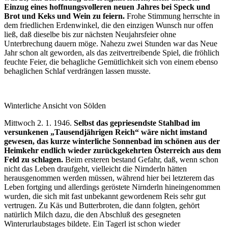
Einzug eines hoffnungsvolleren neuen Jahres bei Speck und
Brot und Keks und Wein zu feiern.
Frohe Stimmung herrschte in
dem friedlichen Erdenwinkel, die den einzigen Wunsch nur offen
ließ, daß dieselbe bis zur nächsten Neujahrsfeier ohne
Unterbrechung dauern möge. Nahezu zwei Stunden war das Neue
Jahr schon alt geworden, als das zeitvertreibende Spiel, die fröhlich
feuchte Feier, die behagliche Gemütlichkeit sich von einem ebenso
behaglichen Schlaf verdrängen lassen musste.
Winterliche Ansicht von Sölden
Mittwoch 2. 1. 1946.
Selbst das gepriesendste Stahlbad im
versunkenen „Tausendjährigen Reich“ wäre nicht imstand
gewesen, das kurze winterliche Sonnenbad im schönen aus der
Heimkehr endlich wieder zurückgekehrten Österreich aus dem
Feld zu schlagen.
Beim ersteren bestand Gefahr, daß, wenn schon
nicht das Leben draufgeht, vielleicht die Nirnderln hätten
herausgenommen werden müssen, während hier bei letzterem das
Leben fortging und allerdings geröstete Nirnderln hineingenommen
wurden, die sich mit fast unbekannt gewordenem Reis sehr gut
vertrugen. Zu Käs und Butterbroten, die dann folgten, gehört
natürlich Milch dazu, die den Abschluß des gesegneten
Winterurlaubstages bildete. Ein Tagerl ist schon wieder