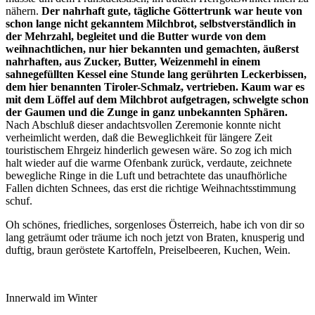
nähern.
Der nahrhaft gute, tägliche Göttertrunk war heute von
schon lange nicht gekanntem Milchbrot, selbstverständlich in
der Mehrzahl, begleitet und die Butter wurde von dem
weihnachtlichen, nur hier bekannten und gemachten, äußerst
nahrhaften, aus Zucker, Butter, Weizenmehl in einem
sahnegefüllten Kessel eine Stunde lang gerührten Leckerbissen,
dem hier benannten Tiroler-Schmalz, vertrieben. Kaum war es
mit dem Löffel auf dem Milchbrot aufgetragen, schwelgte schon
der Gaumen und die Zunge in ganz unbekannten Sphären.
Nach Abschluß dieser andachtsvollen Zeremonie konnte nicht
verheimlicht werden, daß die Beweglichkeit für längere Zeit
touristischem Ehrgeiz hinderlich gewesen wäre. So zog ich mich
halt wieder auf die warme Ofenbank zurück, verdaute, zeichnete
bewegliche Ringe in die Luft und betrachtete das unaufhörliche
Fallen dichten Schnees, das erst die richtige Weihnachtsstimmung
schuf.
Oh schönes, friedliches, sorgenloses Österreich, habe ich von dir so
lang geträumt oder träume ich noch jetzt von Braten, knusperig und
duftig, braun geröstete Kartoffeln, Preiselbeeren, Kuchen, Wein.
Innerwald im Winter