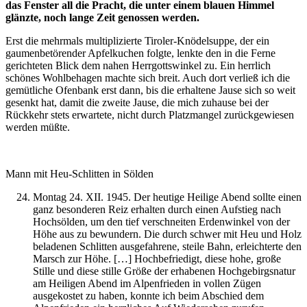
das Fenster all die Pracht, die unter einem blauen Himmel
glänzte, noch lange Zeit genossen werden.
Erst die mehrmals multiplizierte Tiroler-Knödelsuppe, der ein
gaumenbetörender Apfelkuchen folgte, lenkte den in die Ferne
gerichteten Blick dem nahen Herrgottswinkel zu. Ein herrlich
schönes Wohlbehagen machte sich breit. Auch dort verließ ich die
gemütliche Ofenbank erst dann, bis die erhaltene Jause sich so weit
gesenkt hat, damit die zweite Jause, die mich zuhause bei der
Rückkehr stets erwartete, nicht durch Platzmangel zurückgewiesen
werden müßte.
Mann mit Heu-Schlitten in Sölden
Montag 24. XII. 1945. Der heutige Heilige Abend sollte einen
ganz besonderen Reiz erhalten durch einen Aufstieg nach
Hochsölden, um den tief verschneiten Erdenwinkel von der
Höhe aus zu bewundern. Die durch schwer mit Heu und Holz
beladenen Schlitten ausgefahrene, steile Bahn, erleichterte den
Marsch zur Höhe. […] Hochbefriedigt, diese hohe, große
Stille und diese stille Größe der erhabenen Hochgebirgsnatur
am Heiligen Abend im Alpenfrieden in vollen Zügen
ausgekostet zu haben, konnte ich beim Abschied dem