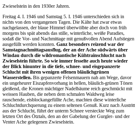
Zwieselstein in den 1930er Jahren.
Freitag 4. I. 1946 und Samstag 5. I. 1946 unterschieden sich in
nichts von den vergangenen Tagen. Die Kälte hat zwar etwas
nachgelassen, der blaue Himmel überwölbte aber doch von früh
morgens bis spät abends das stille, winterliche, weiße Paradies,
sodaß die Vor- und Nachmittage mit genußvollen Abend Aufstiegen
ausgefüllt werden konnten.
Ganz besonders reizend war der
Samstagnachmittagsausflug, der an der Ache südwärts über
Windau durch die wildromantische Kühtrainschlucht nach
Zwieselstein führte. So wie immer fesselte auch heute wieder
der Blick hinunter in die tiefe, schnee- und eisgepanzerte
Schlucht mit ihren wenigen offenen bläulichgrünen
Wasserstellen.
Bis gepanzerte Felsenmauern nah am Wege, davor
ein ungeheurer Eiszapfenvorhang in hellen, bläulich-grünen Tönen
gleißend, die Kronen mächtiger Nadelbäume reich geschmückt mit
weissen Hauben, die neben dem schmalen Waldweg leise
rauschende, eisblockangefüllte Ache, machten diese winterliche
Schluchtdurchquerung zu einem seltenen Genuß. Kurz nach Austritt
aus der Schlucht, führt der unterm Schnee versteckte Weg zum
letzten Ort des Ötztals, den an der Gabelung der Gurgler- und der
Venter Ache gelegenen Zwieselstein.