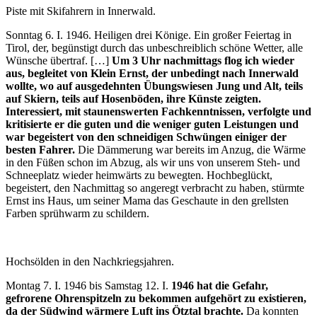
Piste mit Skifahrern in Innerwald.
Sonntag 6. I. 1946. Heiligen drei Könige. Ein großer Feiertag in
Tirol, der, begünstigt durch das unbeschreiblich schöne Wetter, alle
Wünsche übertraf. […]
Um 3 Uhr nachmittags flog ich wieder
aus, begleitet von Klein Ernst, der unbedingt nach Innerwald
wollte, wo auf ausgedehnten Übungswiesen Jung und Alt, teils
auf Skiern, teils auf Hosenböden, ihre Künste zeigten.
Interessiert, mit staunenswerten Fachkenntnissen, verfolgte und
kritisierte er die guten und die weniger guten Leistungen und
war begeistert von den schneidigen Schwüngen einiger der
besten Fahrer.
Die Dämmerung war bereits im Anzug, die Wärme
in den Füßen schon im Abzug, als wir uns von unserem Steh- und
Schneeplatz wieder heimwärts zu bewegten. Hochbeglückt,
begeistert, den Nachmittag so angeregt verbracht zu haben, stürmte
Ernst ins Haus, um seiner Mama das Geschaute in den grellsten
Farben sprühwarm zu schildern.
Hochsölden in den Nachkriegsjahren.
Montag 7. I. 1946 bis Samstag 12. I.
1946 hat die Gefahr,
gefrorene Ohrenspitzeln zu bekommen aufgehört zu existieren,
da der Südwind wärmere Luft ins Ötztal brachte.
Da konnten