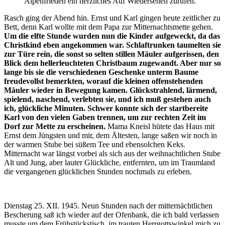
Alpenfrieden ein herzliches Auf Wiedersehen zurufen.
Rasch ging der Abend hin. Ernst und Karl gingen heute zeitlicher zu
Bett, denn Karl wollte mit dem Papa zur Mitternachtsmette gehen.
Um die elfte Stunde wurden nun die Kinder aufgeweckt, da das
Christkind eben angekommen war. Schlaftrunken taumelten sie
zur Türe rein, die sonst so selten stillen Mäuler aufgerissen, den
Blick dem hellerleuchteten Christbaum zugewandt. Aber nur so
lange bis sie die verschiedenen Geschenke unterm Baume
freudevollst bemerkten, worauf die kleinen offenstehenden
Mäuler wieder in Bewegung kamen. Glückstrahlend, lärmend,
spielend, naschend, verlebten sie, und ich muß gestehen auch
ich, glückliche Minuten. Schwer konnte sich der startbereite
Karl von den vielen Gaben trennen, um zur rechten Zeit im
Dorf zur Mette zu erscheinen.
Mama Kneisl hütete das Haus mit
Ernst dem Jüngsten und mir, dem Ältesten, lange saßen wir noch in
der warmen Stube bei süßem Tee und ebensolchen Keks.
Mitternacht war längst vorbei als sich aus der weihnachtlichen Stube
Alt und Jung, aber lauter Glückliche, entfernten, um im Traumland
die vergangenen glücklichen Stunden nochmals zu erleben.
Dienstag 25. XII. 1945. Neun Stunden nach der mitternächtlichen
Bescherung saß ich wieder auf der Ofenbank, die ich bald verlassen
musste um dem Frühstückstisch, im trauten Herrgottswinkel mich zu