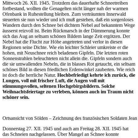
Mittwoch 26. XII. 1945. Trotzdem das dauerhafte Schneetreiben
fortbestand, wollten die Genagelten nicht länger nah der warmen
Ofenbank in Ruhestellung bleiben. Zum verträumten Innerwald
steuerten sie nun wieder und ich muß gestehen, daß ein sorgenloses
Wandern durch den Schnee bei dichtem Nebel auf bekanntem Wege
äusserst reizvoll ist. Beim Rückmarsch in der Dämmerung konnte
sich das Aug an seltsam schönen Bildern lange Zeit ergötzen. Der
Nebel hat die Flucht zur Höhe angetreten und verlor in diesen
Regionen seine Dichte. Wie ein leichter Schleier umkreiste er die
hohen, mit Neuschnee reich beladenen Gipfeln. Die letzten roten
Sonnenstrahlen beleuchteten nicht allein die. Gipfeln sondern auch
die sie umwallenden Nebeln, die in blasses Rot getaucht, ein seltsam
schönes Bild in diesen friedlichen Erdenwinkel zauberten. Wie reich
ist doch die herrliche Natur.
Hochbefriedigt kehrte ich zurück, die
Lungen, voll mit frischer Luft, die Augen voll mit
stimmungsvollen, seltenen Hochgebirgsbildern. Solche
Weihnachtsfeiertage zu verleben, können auch im Traum nicht
schöner sein.
Ortsansicht von Sölden – Zeichnung des französischen Soldaten Jean
Donnerstag 27. XII. 1945 und auch am Freitag 28. XII. 1945 hat
das Schneien nachgelassen. Über Mangel an Schnee konnte