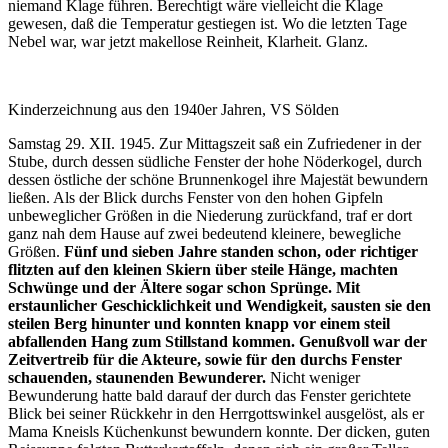
niemand Klage führen. Berechtigt wäre vielleicht die Klage
gewesen, daß die Temperatur gestiegen ist. Wo die letzten Tage
Nebel war, war jetzt makellose Reinheit, Klarheit. Glanz.
Kinderzeichnung aus den 1940er Jahren, VS Sölden
Samstag 29. XII. 1945. Zur Mittagszeit saß ein Zufriedener in der
Stube, durch dessen südliche Fenster der hohe Nöderkogel, durch
dessen östliche der schöne Brunnenkogel ihre Majestät bewundern
ließen. Als der Blick durchs Fenster von den hohen Gipfeln
unbeweglicher Größen in die Niederung zurückfand, traf er dort
ganz nah dem Hause auf zwei bedeutend kleinere, bewegliche
Größen.
Fünf und sieben Jahre standen schon, oder richtiger
flitzten auf den kleinen Skiern über steile Hänge, machten
Schwünge und der Ältere sogar schon Sprünge. Mit
erstaunlicher Geschicklichkeit und Wendigkeit, sausten sie den
steilen Berg hinunter und konnten knapp vor einem steil
abfallenden Hang zum Stillstand kommen. Genußvoll war der
Zeitvertreib für die Akteure, sowie für den durchs Fenster
schauenden, staunenden Bewunderer.
Nicht weniger
Bewunderung hatte bald darauf der durch das Fenster gerichtete
Blick bei seiner Rückkehr in den Herrgottswinkel ausgelöst, als er
Mama Kneisls Küchenkunst bewundern konnte. Der dicken, guten