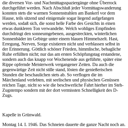
die diversen Vor- und Nachmittagsspaziergänge ohne Überrock
durchgeführt werden. Nach Abschluß jeder Vormittagswanderung
konnten stets die warmen Sonnenstrahlen am Bankerl vor dem
Hause, teils sitzend und einigemale sogar liegend aufgefangen
werden, sodaß sich, die sonst helle Farbe des Gesichts in einen
etwas dunkleren Ton verwandelte. Welch wohliges Empfinden
durchdringt den sonneumgebenen, ausgestreckten, winterlichen
Sonnenbäder im Gebirge unter einem blauen Himmelszelt. Hast,
Erregung, Nerven, Sorge existieren nicht und verblassen selbst in
der Erinnerung. Göttlich schöner Frieden, himmlische, behagliche
Ruhe erfüllten nicht; nur das am ersten Schöpfungstag erstandene,
sondern auch das knapp vor Wochenende aus geführte, später eine
Rippe opfernde Meisterwerk vergangener Zeiten. Da auch die
gegenwärtige Zeit nicht stille stand, lösten die genießerischen
Stunden die beschaulichen stets ab. So verflogen die im
Märchenland verlebten, mit seelischen und physischen Genüssen
reichen Tage, nicht so wie die beschwerliche Fahrt hierher im Steh-
Zugstempo sondern mit der dort vermissten Schnelligkeit des D-
Zugs.
Kapelle in Grünwald.
Montag 14. I. 1946. Das Schneien dauerte die ganze Nacht noch an.