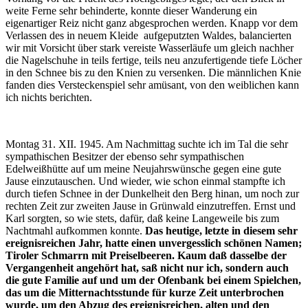
weite Ferne sehr behinderte, konnte dieser Wanderung ein
eigenartiger Reiz nicht ganz abgesprochen werden. Knapp vor dem
Verlassen des in neuem Kleide aufgeputzten Waldes, balancierten
wir mit Vorsicht über stark vereiste Wasserläufe um gleich nachher
die Nagelschuhe in teils fertige, teils neu anzufertigende tiefe Löcher
in den Schnee bis zu den Knien zu versenken. Die männlichen Knie
fanden dies Versteckenspiel sehr amüsant, von den weiblichen kann
ich nichts berichten.
Montag 31. XII. 1945. Am Nachmittag suchte ich im Tal die sehr
sympathischen Besitzer der ebenso sehr sympathischen
Edelweißhütte auf um meine Neujahrswünsche gegen eine gute
Jause einzutauschen. Und wieder, wie schon einmal stampfte ich
durch tiefen Schnee in der Dunkelheit den Berg hinan, um noch zur
rechten Zeit zur zweiten Jause in Grünwald einzutreffen. Ernst und
Karl sorgten, so wie stets, dafür, daß keine Langeweile bis zum
Nachtmahl aufkommen konnte.
Das heutige, letzte in diesem sehr
ereignisreichen Jahr, hatte einen unvergesslich schönen Namen;
Tiroler Schmarrn mit Preiselbeeren. Kaum daß dasselbe der
Vergangenheit angehört hat, saß nicht nur ich, sondern auch
die gute Familie auf und um der Ofenbank bei einem Spielchen,
das um die Mitternachtsstunde für kurze Zeit unterbrochen
wurde, um den Abzug des ereignisreichen, alten und den