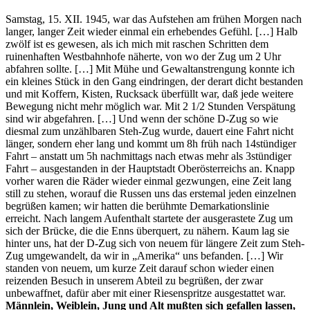
Samstag, 15. XII. 1945, war das Aufstehen am frühen Morgen nach
langer, langer Zeit wieder einmal ein erhebendes Gefühl. […] Halb
zwölf ist es gewesen, als ich mich mit raschen Schritten dem
ruinenhaften Westbahnhofe näherte, von wo der Zug um 2 Uhr
abfahren sollte. […] Mit Mühe und Gewaltanstrengung konnte ich
ein kleines Stück in den Gang eindringen, der derart dicht bestanden
und mit Koffern, Kisten, Rucksack überfüllt war, daß jede weitere
Bewegung nicht mehr möglich war. Mit 2 1/2 Stunden Verspätung
sind wir abgefahren. […] Und wenn der schöne D-Zug so wie
diesmal zum unzählbaren Steh-Zug wurde, dauert eine Fahrt nicht
länger, sondern eher lang und kommt um 8h früh nach 14stündiger
Fahrt – anstatt um 5h nachmittags nach etwas mehr als 3stündiger
Fahrt – ausgestanden in der Hauptstadt Oberösterreichs an. Knapp
vorher waren die Räder wieder einmal gezwungen, eine Zeit lang
still zu stehen, worauf die Russen uns das erstemal jeden einzelnen
begrüßen kamen; wir hatten die berühmte Demarkationslinie
erreicht. Nach langem Aufenthalt startete der ausgerastete Zug um
sich der Brücke, die die Enns überquert, zu nähern. Kaum lag sie
hinter uns, hat der D-Zug sich von neuem für längere Zeit zum Steh-
Zug umgewandelt, da wir in „Amerika“ uns befanden. […] Wir
standen von neuem, um kurze Zeit darauf schon wieder einen
reizenden Besuch in unserem Abteil zu begrüßen, der zwar
unbewaffnet, dafür aber mit einer Riesenspritze ausgestattet war.
Männlein, Weiblein, Jung und Alt mußten sich gefallen lassen,