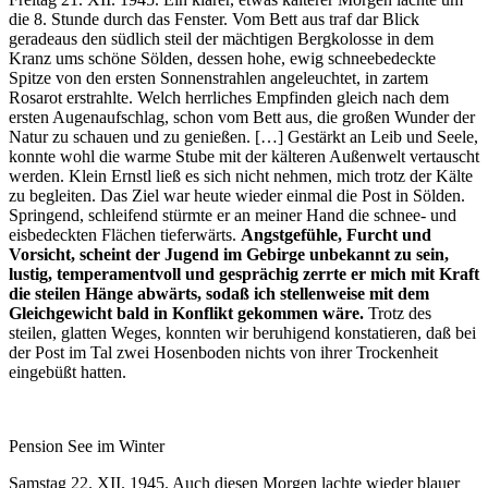
die 8. Stunde durch das Fenster. Vom Bett aus traf dar Blick
geradeaus den südlich steil der mächtigen Bergkolosse in dem
Kranz ums schöne Sölden, dessen hohe, ewig schneebedeckte
Spitze von den ersten Sonnenstrahlen angeleuchtet, in zartem
Rosarot erstrahlte. Welch herrliches Empfinden gleich nach dem
ersten Augenaufschlag, schon vom Bett aus, die großen Wunder der
Natur zu schauen und zu genießen. […] Gestärkt an Leib und Seele,
konnte wohl die warme Stube mit der kälteren Außenwelt vertauscht
werden. Klein Ernstl ließ es sich nicht nehmen, mich trotz der Kälte
zu begleiten. Das Ziel war heute wieder einmal die Post in Sölden.
Springend, schleifend stürmte er an meiner Hand die schnee- und
eisbedeckten Flächen tieferwärts.
Angstgefühle, Furcht und
Vorsicht, scheint der Jugend im Gebirge unbekannt zu sein,
lustig, temperamentvoll und gesprächig zerrte er mich mit Kraft
die steilen Hänge abwärts, sodaß ich stellenweise mit dem
Gleichgewicht bald in Konflikt gekommen wäre.
Trotz des
steilen, glatten Weges, konnten wir beruhigend konstatieren, daß bei
der Post im Tal zwei Hosenboden nichts von ihrer Trockenheit
eingebüßt hatten.
Pension See im Winter
Samstag 22. XII. 1945. Auch diesen Morgen lachte wieder blauer