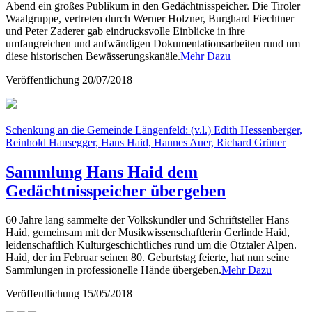
Abend ein großes Publikum in den Gedächtnisspeicher. Die Tiroler
Waalgruppe, vertreten durch Werner Holzner, Burghard Fiechtner
und Peter Zaderer gab eindrucksvolle Einblicke in ihre
umfangreichen und aufwändigen Dokumentationsarbeiten rund um
diese historischen Bewässerungskanäle.
Mehr Dazu
Veröffentlichung
20/07/2018
Schenkung an die Gemeinde Längenfeld: (v.l.) Edith Hessenberger,
Reinhold Hausegger, Hans Haid, Hannes Auer, Richard Grüner
Sammlung Hans Haid dem
Gedächtnisspeicher übergeben
60 Jahre lang sammelte der Volkskundler und Schriftsteller Hans
Haid, gemeinsam mit der Musikwissenschaftlerin Gerlinde Haid,
leidenschaftlich Kulturgeschichtliches rund um die Ötztaler Alpen.
Haid, der im Februar seinen 80. Geburtstag feierte, hat nun seine
Sammlungen in professionelle Hände übergeben.
Mehr Dazu
Veröffentlichung
15/05/2018