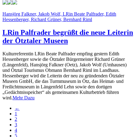
Hansjörg Falkner, Jakob Wolf, LRin Beate Palfrader, Edith
Hessenberger, Richard Grüner, Bernhard Riml
LRin Palfrader begrüßt die neue Leiterin
der Ötztaler Museen
Kulturreferentin LRin Beate Palfrader empfing gestern Edith
Hessenberger sowie die Ötztaler Bürgermeister Richard Grüner
(Längenfeld), Hansjörg Falkner (Oetz), Jakob Wolf (Umhausen)
und Ötztal Tourismus Obmann Bernhard Riml im Landhaus.
Hessenberger wird die Leiterin der neu zu gründenden Ötztaler
Museen GmbH, die das Turmmuseum in Ötz, das Heimat- und
Freilichtmuseum in Längenfeld Lehn sowie den dortigen
„Gedächtnisspeicher“ als gemeinsamen Kulturbetrieb führen
wird.
Mehr Dazu
←
1
2
3
4
5