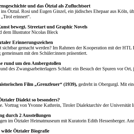
sgeschichte und das Ötztal als Zufluchtsort
s Ötztal. Rosi und Eugen Ginzel, ein jüdisches Ehepaar aus Köln, übe
Tirol erinnert“.
Kunst bewegt. Streetart und Graphic Novels
 dem Illustrator Nicolas Bleck
ztaler Erinnerungszeichen
ft sichtbar gemacht werden? Im Rahmen der Kooperation mit der HTL I
gemeinsam mit den Schüler:innen präsentiert.
äne rund um den Ambergstollen
 und des Zwangsarbeiterlagers Schlatt: ein Besuch der Spuren vor Ort,
istorischen Film „Grenzfeuer“ (1939),
gedreht in Obergurgl. Mit ei
tztaler Dialekt so besonders?
e. Vortrag von Yvonne Kathrein, Tiroler Dialektarchiv der Universität 
g durch 2 Ausstellungen
en im Ötztaler Heimatmuseum mit Kuratorin Edith Hessenberger. Anme
wilde Ötztaler Biografie