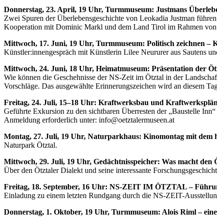
Donnerstag, 23. April, 19 Uhr, Turmmuseum: Justmans Überleben
Zwei Spuren der Überlebensgeschichte von Leokadia Justman führen in
Kooperation mit Dominic Markl und dem Land Tirol im Rahmen von „
Mittwoch, 17. Juni, 19 Uhr, Turmmuseum: Politisch zeichnen – 
Künstler:innengespräch mit Künstlerin Lilee Neururer aus Sautens und
Mittwoch, 24. Juni, 18 Uhr, Heimatmuseum: Präsentation der Öt
Wie können die Geschehnisse der NS-Zeit im Ötztal in der Landscha
Vorschläge. Das ausgewählte Erinnerungszeichen wird an diesem Tag 
Freitag, 24. Juli, 15–18 Uhr: Kraftwerksbau und Kraftwerkspl
Geführte Exkursion zu den sichtbaren Überresten der „Baustelle Inn“
Anmeldung erforderlich unter: info@oetztalermuseen.at
Montag, 27. Juli, 19 Uhr, Naturparkhaus: Kinomontag mit dem h
Naturpark Ötztal.
Mittwoch, 29. Juli, 19 Uhr, Gedächtnisspeicher: Was macht den Ö
Über den Ötztaler Dialekt und seine interessante Forschungsgeschicht
Freitag, 18. September, 16 Uhr: NS-ZEIT IM ÖTZTAL – Führun
Einladung zu einem letzten Rundgang durch die NS-ZEIT-Ausstellung
Donnerstag, 1. Oktober, 19 Uhr, Turmmuseum: Alois Riml – eine 