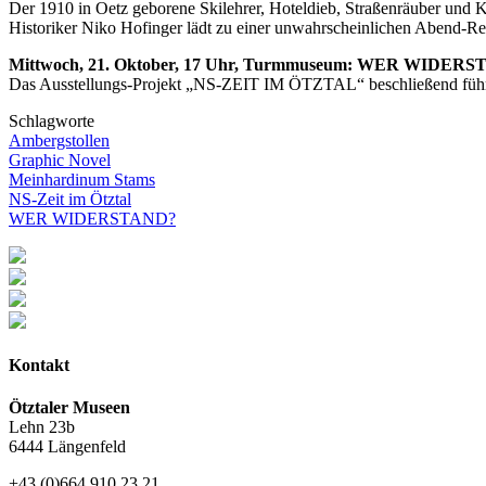
Der 1910 in Oetz geborene Skilehrer, Hoteldieb, Straßenräuber und 
Historiker Niko Hofinger lädt zu einer unwahrscheinlichen Abend-Rei
Mittwoch, 21. Oktober, 17 Uhr, Turmmuseum: WER WIDERS
Das Ausstellungs-Projekt „NS-ZEIT IM ÖTZTAL“ beschließend führt E
Schlagworte
Ambergstollen
Graphic Novel
Meinhardinum Stams
NS-Zeit im Ötztal
WER WIDERSTAND?
Kontakt
Ötztaler Museen
Lehn 23b
6444 Längenfeld
+43 (0)664 910 23 21