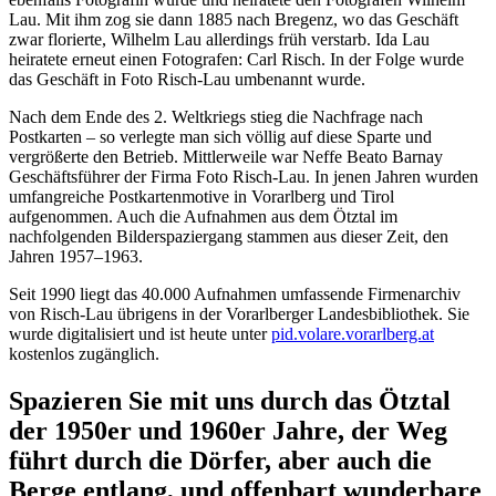
Lau. Mit ihm zog sie dann 1885 nach Bregenz, wo das Geschäft
zwar florierte, Wilhelm Lau allerdings früh verstarb. Ida Lau
heiratete erneut einen Fotografen: Carl Risch. In der Folge wurde
das Geschäft in Foto Risch-Lau umbenannt wurde.
Nach dem Ende des 2. Weltkriegs stieg die Nachfrage nach
Postkarten – so verlegte man sich völlig auf diese Sparte und
vergrößerte den Betrieb. Mittlerweile war Neffe Beato Barnay
Geschäftsführer der Firma Foto Risch-Lau. In jenen Jahren wurden
umfangreiche Postkartenmotive in Vorarlberg und Tirol
aufgenommen. Auch die Aufnahmen aus dem Ötztal im
nachfolgenden Bilderspaziergang stammen aus dieser Zeit, den
Jahren 1957–1963.
Seit 1990 liegt das 40.000 Aufnahmen umfassende Firmenarchiv
von Risch-Lau übrigens in der Vorarlberger Landesbibliothek. Sie
wurde digitalisiert und ist heute unter
pid.volare.vorarlberg.at
kostenlos zugänglich.
Spazieren Sie mit uns durch das Ötztal
der 1950er und 1960er Jahre, der Weg
führt durch die Dörfer, aber auch die
Berge entlang, und offenbart wunderbare