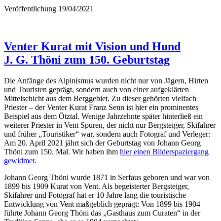
Veröffentlichung
19/04/2021
Venter Kurat mit Vision und Hund
J. G. Thöni zum 150. Geburtstag
Die Anfänge des Alpinismus wurden nicht nur von Jägern, Hirten
und Touristen geprägt, sondern auch von einer aufgeklärten
Mittelschicht aus dem Berggebiet. Zu dieser gehörten vielfach
Priester – der Venter Kurat Franz Senn ist hier ein prominentes
Beispiel aus dem Ötztal. Wenige Jahrzehnte später hinterließ ein
weiterer Priester in Vent Spuren, der nicht nur Bergsteiger, Skifahrer
und früher „Touristiker“ war, sondern auch Fotograf und Verleger:
Am 20. April 2021 jährt sich der Geburtstag von Johann Georg
Thöni zum 150. Mal. Wir haben ihm
hier einen Bilderspaziergang
gewidmet
.
Johann Georg Thöni wurde 1871 in Serfaus geboren und war von
1899 bis 1909 Kurat von Vent. Als begeisterter Bergsteiger,
Skifahrer und Fotograf hat er 10 Jahre lang die touristische
Entwicklung von Vent maßgeblich geprägt: Von 1899 bis 1904
führte Johann Georg Thöni das „Gasthaus zum Curaten“ in der