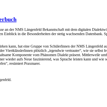
terbuch
e an der NMS Längenfeld Bekanntschaft mit dem digitalen Dialektwör
nen Einblick in die Besonderheiten der stetig wachsenden Datenbank.
S
irken kann, hat eine Gruppe von SchülerInnen der NMS Längenfeld aus d
 der ViertklässlerInnen plötzlich „irgendwie vertrauter“, wie sie selbst
terhaltsame Komponente vom Phänomen Dialekt präsent. Mittlerweile um
immer wieder aufs Neue faszinierend, was Sprache leisten kann und wie s
fen“, resümiert Praxmarer.
enfeld.