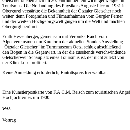
Gletscher blieben auch im 20. Jahrhundert ein wichtiger Magnet im
Tourismus. Die Notlandung des Physikers Auguste Piccard 1931 in
Obergurgl verstärkte die Bekanntheit der Ötztaler Gletscher noch
weiter, denn Fotografien und Filmaufnahmen vom Gurgler Ferner
und der weißen Hochgebirgswelt gingen um die Welt und machten
Obergurgl berühmt.
Edith Hessenberger, gemeinsam mit Veronika Raich vom
Alpenvereinsmuseum Kuratorin der aktuellen Sonder-Ausstellung
„Ötztaler Gletscher“ im Turmmuseum Oetz, schlug abschließend
den Bogen in die Gegenwart, in der die zusehends verschwindende
Gletscherwelt Schauplatz eines Tourismus ist, der nicht zuletzt von
der Klimakrise profitiert.
Keine Anmeldung erforderlich, Eintrittspreis frei wählbar.
Eine Künstlerpostkarte von F.A.C.M. Reisch zum touristischen Angebo
Hochjochferner, um 1900.
WAS
Vortrag