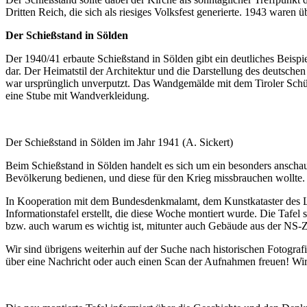
Dritten Reich, die sich als riesiges Volksfest generierte. 1943 waren
Der Schießstand in Sölden
Der 1940/41 erbaute Schießstand in Sölden gibt ein deutliches Beisp
dar. Der Heimatstil der Architektur und die Darstellung des deutsche
war ursprünglich unverputzt. Das Wandgemälde mit dem Tiroler Schütze
eine Stube mit Wandverkleidung.
Der Schießstand in Sölden im Jahr 1941 (A. Sickert)
Beim Schießstand in Sölden handelt es sich um ein besonders anschau
Bevölkerung bedienen, und diese für den Krieg missbrauchen wollte. E
In Kooperation mit dem Bundesdenkmalamt, dem Kunstkataster des L
Informationstafel erstellt, die diese Woche montiert wurde. Die Tafe
bzw. auch warum es wichtig ist, mitunter auch Gebäude aus der NS-Ze
Wir sind übrigens weiterhin auf der Suche nach historischen Fotogr
über eine Nachricht oder auch einen Scan der Aufnahmen freuen! Wir 