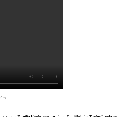
elm
t der ganzen Familie Konkurrenz machen. Das jährliche Tiroler Landess