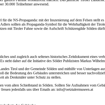
 über 30.000 Teilnehmer anwesend.
iel für die NS-Propaganda: mit der Inszenierung auf dem Felsen stellt
n Adlers sollten als Propaganda-Symbol für die Wehrhaftigkeit der Tiro
n mit Tiroler Fahne sowie die Aufschrift Schützengilde Sölden dürfte 
liches und zugleich auch seltenes historisches Zeitdokument eines ver
s steht daher auf die Initiative des Sölder Publizisten Markus Wilhel
andes Tirol und der Gemeinde Sölden und mithilfe von Unterlagen au
l soll die Bedeutung des Gebäudes unterstreichen und besser nachvollz
it als Denkmäler unter Schutz zu stellen.
afien vom alten Schießstand in Sölden. Sollten Sie Aufnahmen vom Geb
freuen jedenfalls uns über Emails an: info@oetztalermuseen.at