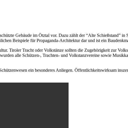
hützte Gebäude im Ötztal vor. Dazu zählt der “Alte Schießstand” in 
ulichen Beispiele für Propaganda-Architektur dar und ist ein Baudenkma
ltur. Tiroler Tracht oder Volkstänze sollten die Zugehörigkeit zur Vo
wurden alle Schützen-, Trachten- und Volkstanzvereine sowie Musikkape
hützenwesen ein besonderes Anliegen. Öffentlichkeitswirksam inszenie