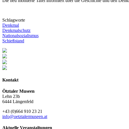
Die neu montierte Tafel informiert über die Geschichte und den Den
Schlagworte
Denkmal
Denkmalschutz
Nationalsozialismus
Schießstand
Kontakt
Ötztaler Museen
Lehn 23b
6444 Längenfeld
+43 (0)664 910 23 21
info@oetztalermuseen.at
Aktuelle Veranstaltungen