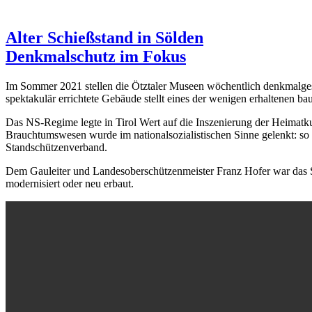
Alter Schießstand in Sölden
Denkmalschutz im Fokus
Im Sommer 2021 stellen die Ötztaler Museen wöchentlich denkmalgesc
spektakulär errichtete Gebäude stellt eines der wenigen erhaltenen ba
Das NS-Regime legte in Tirol Wert auf die Inszenierung der Heimatku
Brauchtumswesen wurde im nationalsozialistischen Sinne gelenkt: so 
Standschützenverband.
Dem Gauleiter und Landesoberschützenmeister Franz Hofer war das Sc
modernisiert oder neu erbaut.