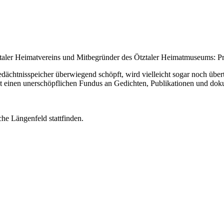
r Heimatvereins und Mitbegründer des Ötztaler Heimatmuseums: Prof. 
ächtnisspeicher überwiegend schöpft, wird vielleicht sogar noch über
st einen unerschöpflichen Fundus an Gedichten, Publikationen und do
he Längenfeld stattfinden.