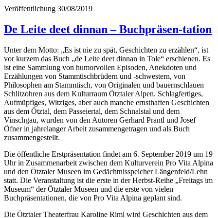
Veröffentlichung
30/08/2019
De Leite deet dinnan – Buchpräsen-tation
Unter dem Motto: „Es ist nie zu spät, Geschichten zu erzählen“, ist
vor kurzem das Buch „de Leite deet dinnan in Tole“ erschienen. Es
ist eine Sammlung von humorvollen Episoden, Anekdoten und
Erzählungen von Stammtischbrüdern und -schwestern, von
Philosophen am Stammtisch, von Originalen und bauernschlauen
Schlitzohren aus dem Kulturraum Ötztaler Alpen. Schlagfertiges,
Aufmüpfiges, Witziges, aber auch manche ernsthaften Geschichten
aus dem Ötztal, dem Passeiertal, dem Schnalstal und dem
Vinschgau, wurden von den Autoren Gerhard Prantl und Josef
Öfner in jahrelanger Arbeit zusammengetragen und als Buch
zusammengestellt.
Die öffentliche Erstpräsentation findet am 6. September 2019 um 19
Uhr in Zusammenarbeit zwischen dem Kulturverein Pro Vita Alpina
und den Ötztaler Museen im Gedächtnisspeicher Längenfeld/Lehn
statt. Die Veranstaltung ist die erste in der Herbst-Reihe „Freitags im
Museum“ der Ötztaler Museen und die erste von vielen
Buchpräsentationen, die von Pro Vita Alpina geplant sind.
Die Ötztaler Theaterfrau Karoline Riml wird Geschichten aus dem