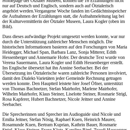
Homepage der Ötztaler Museen, können die 16 Erzählungen nicht
nur auf Deutsch und Englisch, sondern auch auf Ötztalerisch
angehört werden.Vergangene Woche fanden im Gedächtnisspeicher
die Aufnahmen der Erzählungen statt, die Aufnahmeleitung lag bei
der Kulturvermittlerin der Ötztaler Museen, Laura Kogler (oben im
Bild).
Dass dieses aufwändige Projekt umgesetzt werden konnte, war nur
durch die Unterstützung zahlreicher Menschen möglich. Die
historischen Informationen basieren auf den Forschungen von Maria
Heidegger, Michael Span, Barbara Lanz, Sonja Mitterer, Edith
Hessenberger und Annemarie Hofer. Der deutsche Text wurde von
Verena Sauermann, Laura Kogler und Edith Hessenberger erstellt.
Ins Englische übersetzt hat ihn Annine Seebacher. Bei der
Übersetzung ins Ötztalerische waren zahlreiche Personen involviert,
damit den Dialekt-Varietäten jeder Gemeinde Rechnung getragen
werden konnte. Den Hauptteil leistete hier Josef Öfner, unterstützt
von Thomas Bachnetzer, Stefan Mairhofer, Marlene Mairhofer,
Wilhelm Mairhofer, Klaus Steiner, Liselotte Steiner, Rosmarie Strigl,
Rosa Kapferer, Hubert Bachnetzer, Nicole Jeitner und Annine
Seebacher.
Die Sprecherinnen und Sprecher im Audioguide sind Nicole und
Emilia Jeitner, Stefan Nösig, Raphael Kuen, Heinrich Maurer,
Rosamunde Kuen, Bertram Kuprian, Kathrin Bauer, Rosmarie
Strigl, Klaus Steiner, Franz Klotz, Karoline Riml, Traudi Hausegger,