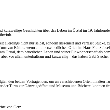
d kurzweilige Geschichten über das Leben im Ötztal im 19. Jahrhunde
rühwirth.
elt allerdings nicht nur selbst, sondern inszeniert und verfasst Stücke,
Turm zur Bühne, wenn an unterschiedlichen Orten im Haus Franz Josef 
m am Ötztal, dem bäuerlichen Leben und seiner Einwohnerschaft als bem
te aber vor allem unterhaltsam und kurzweilig – das haben Gabi Steche
folgten den beiden Vortragenden, um an verschiedenen Orten im alten
ar der Turm zur Gänze geöffnet und Museum und Bücherei konnten frei 
chte von Oetz.