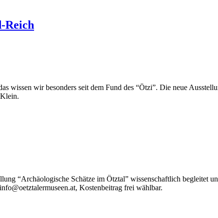
d-Reich
 – das wissen wir besonders seit dem Fund des “Ötzi”. Die neue Ausst
 Klein.
lung “Archäologische Schätze im Ötztal” wissenschaftlich begleitet u
nfo@oetztalermuseen.at, Kostenbeitrag frei wählbar.